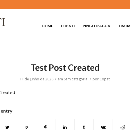
HOME
COPATI
PINGO D’AGUA
TRAB
Test Post Created
/
/
11 de junho de 2026
em
Sem categoria
por
Copati
Created
 entry