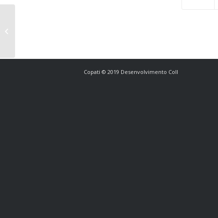
Navigating Dafabet’s clean interface
feels surprisingly effortless for ne...
Copati © 2019 Desenvolvimento Coll