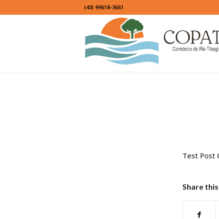
(43) 99618-3661
Test Post 
Share this