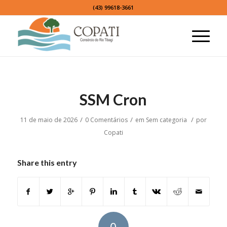
(43) 99618-3661
SSM Cron
/
/
/
11 de maio de 2026
0 Comentários
em
Sem categoria
por
Copati
Share this entry
0