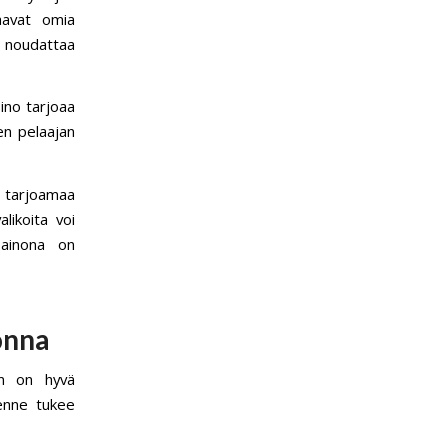
taavat omia
 noudattaa
sino tarjoaa
en pelaajan
 tarjoamaa
alikoita voi
painona on
onna
än on hyvä
kenne tukee