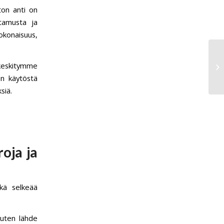
ton anti on
ttamusta ja
kokonaisuus,
Be
a keskitymme
ti
mo
on käytöstä
siä.
roja ja
ekä selkeää
 kuten lähde