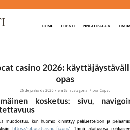
HOME
COPATI
PINGO D’AGUA
TRAB
cat casino 2026: käyttäjäystäväl
opas
/
/
26 de junho de 2026
em
Sem categoria
por
Copati
mäinen kosketus: sivu, navigoi
tettavuus
us muodostuu, kun huomio kiinnittyy peliluetteloon ja pelaami
uksiin
https://robocatcasino-fi.com/
. Tämä aloitusosa rohkaisee