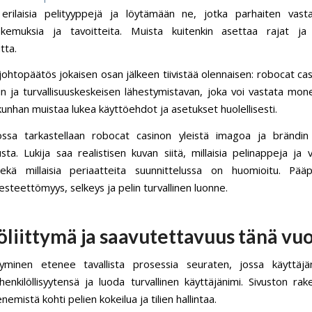
erilaisia pelityyppejä ja löytämään ne, jotka parhaiten vas
okemuksia ja tavoitteita. Muista kuitenkin asettaa rajat ja
tta.
johtopäätös jokaisen osan jälkeen tiivistää olennaisen: robocat ca
un ja turvallisuuskeskeisen lähestymistavan, joka voi vastata mon
 kunhan muistaa lukea käyttöehdot ja asetukset huolellisesti.
ossa tarkastellaan robocat casinon yleistä imagoa ja brändin
ta. Lukija saa realistisen kuvan siitä, millaisia pelinappeja ja v
ekä millaisia periaatteita suunnittelussa on huomioitu. Pää
esteettömyys, selkeys ja pelin turvallinen luonne.
öliittymä ja saavutettavuus tänä vu
ityminen etenee tavallista prosessia seuraten, jossa käyttäj
henkilöllisyytensä ja luoda turvallinen käyttäjänimi. Sivuston ra
nemistä kohti pelien kokeilua ja tilien hallintaa.