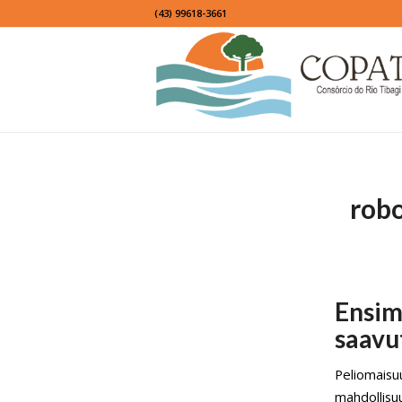
(43) 99618-3661
robo
Ensim
saavu
Peliomaisu
mahdollisu