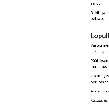
sanoo.
Riskit ja
pelitaitoje
Lopul
Vastuullin
hakea apua
Päätöksen 
muistutus 
Usein kysy
perusasiat
Aloita robo
Muista, ett