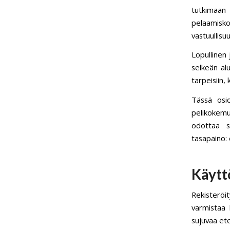
tutkimaan 
pelaamisk
vastuullisuu
Lopullinen 
selkeän al
tarpeisiin,
Tässä osi
pelikokemus
odottaa s
tasapaino: 
Käytt
Rekisterö
varmistaa 
sujuvaa ete