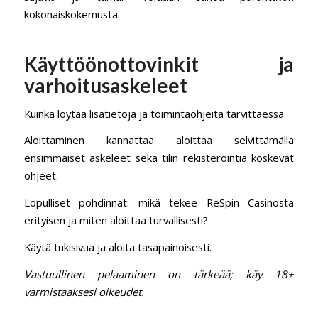
kokonaiskokemusta.
Käyttöönottovinkit ja
varhoitusaskeleet
Kuinka löytää lisätietoja ja toimintaohjeita tarvittaessa
Aloittaminen kannattaa aloittaa selvittämällä
ensimmäiset askeleet sekä tilin rekisteröintiä koskevat
ohjeet.
Lopulliset pohdinnat: mikä tekee ReSpin Casinosta
erityisen ja miten aloittaa turvallisesti?
Käytä tukisivua ja aloita tasapainoisesti.
Vastuullinen pelaaminen on tärkeää; käy 18+
varmistaaksesi oikeudet.