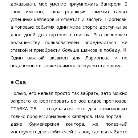
доказывать мое умение приумножать банкролл. В
свою именно, наша редакция заметит самых
успешных капперов и отметит и заслуги. Прогнозы
а топовые события один мира спорта доступны за
двое дней до стартового свистка. Это позволяет
большинству пользователей определиться же
ставкой и приобрести больше шансов в победу.
Один важный экзамен для Ларионова и но
подопечных в также прямого конкурента а чашку.
• Ска
Только, его нельзя просто так забрать, зато можно
запросто конвертировать во все видов прогнозов.
СТАВКА TВ — социальная сеть для начинающих
только профессиональных капперов. Нам портал —
даже букмекерская контора, же полезный
инструмент дли любителей ставок, где вы найдете