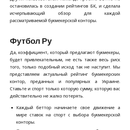
остановилась в создании рейтингов БК, и сделала
исчерпывающий обзор для каждой
рассматриваемой букмекерской конторы.
Футбол Ру
Да, коэффициент, который предлагают букмекеры,
будет привлекательным, не есть также весь риск
того, только подобный исход так не наступит. Мы
представляем актуальный рейтинг букмекерских
контор, преданных и популярных а Украине.
Ставьте и спорт только которую сумму, которую вас
действительно не жалко потерять.
Каждый беттор начинаете свое движение а
мире ставок на спорт с выбора букмекерской
конторы.