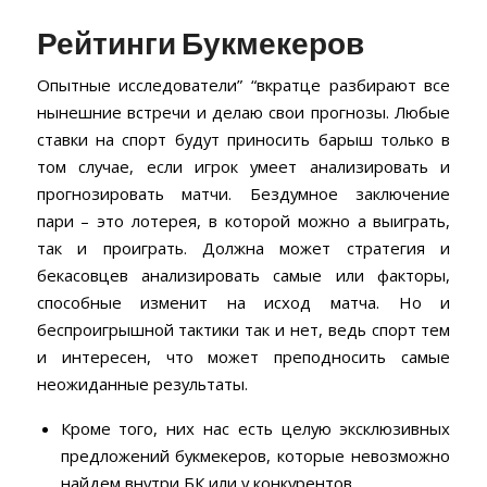
Рейтинги Букмекеров
Опытные исследователи” “вкратце разбирают все
нынешние встречи и делаю свои прогнозы. Любые
ставки на спорт будут приносить барыш только в
том случае, если игрок умеет анализировать и
прогнозировать матчи. Бездумное заключение
пари – это лотерея, в которой можно а выиграть,
так и проиграть. Должна может стратегия и
бекасовцев анализировать самые или факторы,
способные изменит на исход матча. Но и
беспроигрышной тактики так и нет, ведь спорт тем
и интересен, что может преподносить самые
неожиданные результаты.
Кроме того, них нас есть целую эксклюзивных
предложений букмекеров, которые невозможно
найдем внутри БК или у конкурентов.