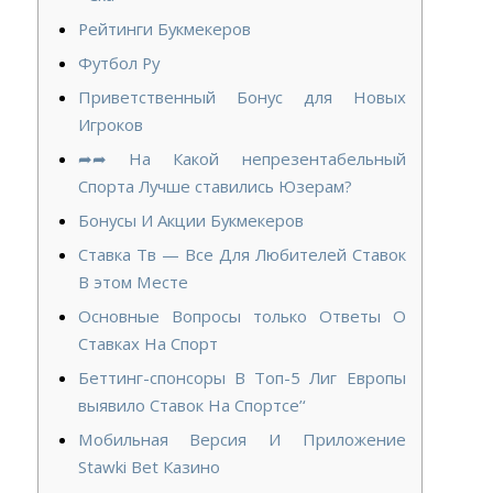
Рейтинги Букмекеров
Футбол Ру
Приветственный Бонус для Новых
Игроков
➦➦ На Какой непрезентабельный
Спорта Лучше ставились Юзерам?
Бонусы И Акции Букмекеров
Ставка Tв — Все Для Любителей Ставок
В этом Месте
Основные Вопросы только Ответы О
Ставках На Спорт
Беттинг-спонсоры В Топ-5 Лиг Европы
выявило Ставок На Спортсе’‘
Мобильная Версия И Приложение
Stawki Bet Казино