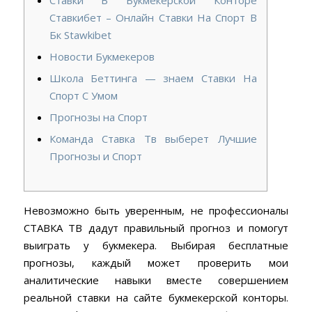
Ставки В Букмекерской Конторе
Ставкибет – Онлайн Ставки На Спорт В
Бк Stawkibet
Новости Букмекеров
Школа Беттинга — знаем Ставки На
Спорт С Умом
Прогнозы на Спорт
Команда Ставка Tв выберет Лучшие
Прогнозы и Спорт
Невозможно быть уверенным, не профессионалы
СТАВКА TВ дадут правильный прогноз и помогут
выиграть у букмекера. Выбирая бесплатные
прогнозы, каждый может проверить мои
аналитические навыки вместе совершением
реальной ставки на сайте букмекерской конторы.