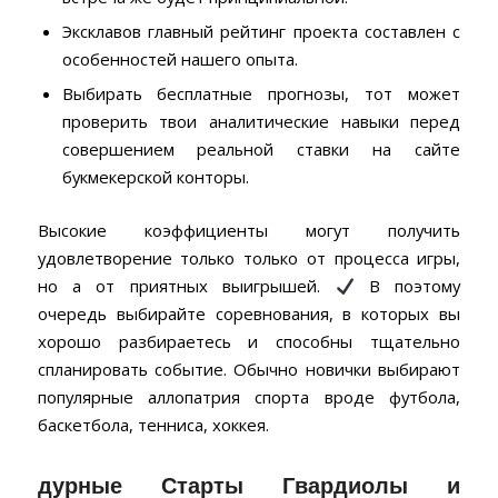
Эксклавов главный рейтинг проекта составлен с
особенностей нашего опыта.
Выбирать бесплатные прогнозы, тот может
проверить твои аналитические навыки перед
совершением реальной ставки на сайте
букмекерской конторы.
Высокие коэффициенты могут получить
удовлетворение только только от процесса игры,
но а от приятных выигрышей.
В поэтому
очередь выбирайте соревнования, в которых вы
хорошо разбираетесь и способны тщательно
спланировать событие. Обычно новички выбирают
популярные аллопатрия спорта вроде футбола,
баскетбола, тенниса, хоккея.
дурные Старты Гвардиолы и