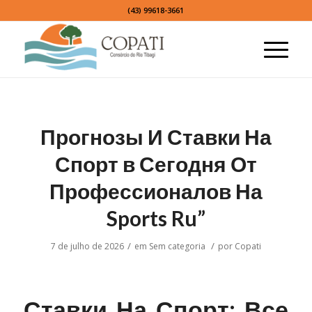
(43) 99618-3661
Прогнозы И Ставки На
Спорт в Сегодня От
Профессионалов На
Sports Ru”
/
/
7 de julho de 2026
em
Sem categoria
por
Copati
Ставки На Спорт: Все