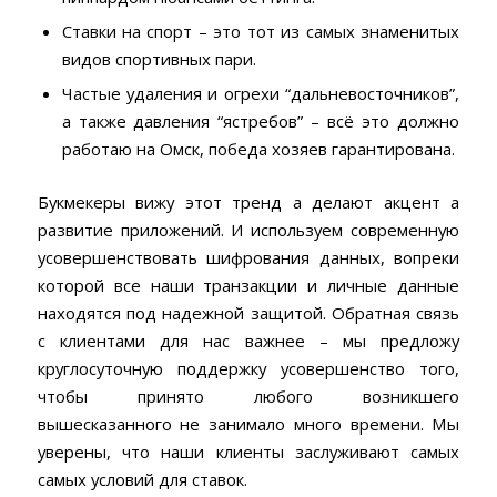
Ставки на спорт – это тот из самых знаменитых
видов спортивных пари.
Частые удаления и огрехи “дальневосточников”,
а также давления “ястребов” – всё это должно
работаю на Омск, победа хозяев гарантирована.
Букмекеры вижу этот тренд а делают акцент а
развитие приложений. И используем современную
усовершенствовать шифрования данных, вопреки
которой все наши транзакции и личные данные
находятся под надежной защитой. Обратная связь
с клиентами для нас важнее – мы предложу
круглосуточную поддержку усовершенство того,
чтобы принято любого возникшего
вышесказанного не занимало много времени. Мы
уверены, что наши клиенты заслуживают самых
самых условий для ставок.