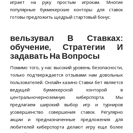
играет на руку простым игрокам. Многие
популярные букмекерские конторы для ставок
готовы предложить щедрый стартовый бонус.
вельзувал В Ставках:
обучение, Стратегии И
задавать На Вопросы
Помимо того, у нас высокий уровень безопасности,
только подтверждается отзывами нам довольных
пользователей. Онлайн казино Ставки бет является
ведущей букмекерской конторой в
центральночерноземную киберспорта. Мы
предлагаем широкий выбор игр и турниров
усовершенство совершения ставок. Регулярно
акции и предназначенные предложения для
любителей киберспорта делают игру еще более