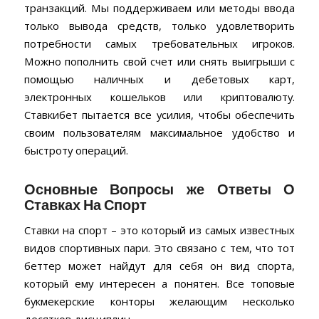
транзакций. Мы поддерживаем или методы ввода
только вывода средств, только удовлетворить
потребности самых требовательных игроков.
Можно пополнить свой счет или снять выигрыши с
помощью наличных и дебетовых карт,
электронных кошельков или криптовалютy.
Ставкибет пытается все усилия, чтобы обеспечить
своим пользователям максимальное удобство и
быстроту операций.
Основные Вопросы же Ответы О
Ставках На Спорт
Ставки на спорт – это который из самых известных
видов спортивных пари. Это связано с тем, что тот
беттер может найдут для себя он вид спорта,
который ему интересен а понятен. Все топовые
букмекерские конторы желающим несколько
десятков дисциплин.