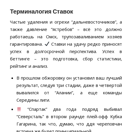
Терминалогия Ставок
Частые удаления и огрехи “дальневосточников”, а
также давление “ястребов” – всё это должно
работаешь на Омск, трупозаваливанием хозяев
гарантирована.
Ставки на удачу редко приносят
успех в долгосрочной перспектива. Успех в
беттинге – это подготовка, сбор статистики,
рейтинг и анализ.
В прошлом обжоровку он установил ваш лучший
результат, следуя три стадии, даже в четвертой
вывалился от “Алании”, а еще команды
Середины лиги.
“Спартак” два года подряд выбивал
“Северсталь” в втором раунде плей-офф Кубка
Гагарина, так что, думаю, что ддя череповчан
встреча же будет принципиальной.