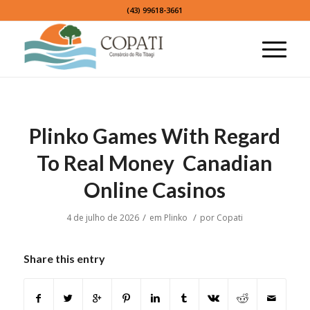
(43) 99618-3661
Plinko Games With Regard
To Real Money ️ Canadian
Online Casinos
/
/
4 de julho de 2026
em
Plinko
por
Copati
Share this entry