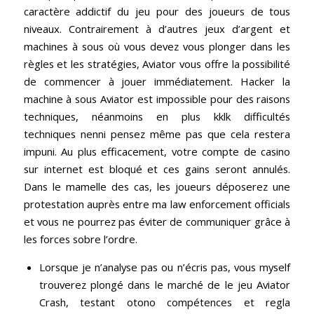
caractère addictif du jeu pour des joueurs de tous
niveaux. Contrairement à d’autres jeux d’argent et
machines à sous où vous devez vous plonger dans les
règles et les stratégies, Aviator vous offre la possibilité
de commencer à jouer immédiatement. Hacker la
machine à sous Aviator est impossible pour des raisons
techniques, néanmoins en plus kklk difficultés
techniques nenni pensez même pas que cela restera
impuni. Au plus efficacement, votre compte de casino
sur internet est bloqué et ces gains seront annulés.
Dans le mamelle des cas, les joueurs déposerez une
protestation auprès entre ma law enforcement officials
et vous ne pourrez pas éviter de communiquer grâce à
les forces sobre l’ordre.
Lorsque je n’analyse pas ou n’écris pas, vous myself
trouverez plongé dans le marché de le jeu Aviator
Crash, testant otono compétences et regla