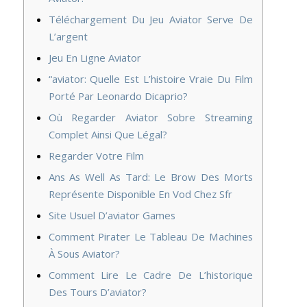
Téléchargement Du Jeu Aviator Serve De
L’argent
Jeu En Ligne Aviator
“aviator: Quelle Est L’histoire Vraie Du Film
Porté Par Leonardo Dicaprio?
Où Regarder Aviator Sobre Streaming
Complet Ainsi Que Légal?
Regarder Votre Film
Ans As Well As Tard: Le Brow Des Morts
Représente Disponible En Vod Chez Sfr
Site Usuel D’aviator Games
Comment Pirater Le Tableau De Machines
À Sous Aviator?
Comment Lire Le Cadre De L’historique
Des Tours D’aviator?