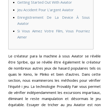
Getting Started Out With Aviator
Jeu Accident Pour L’argent Aviator
Enregistrement De La Device À Sous
Aviator
Si Vous Aimez Votre Film, Vous Pourriez
Aimer
Le créateur para la machine à sous Aviator se révèle
être Spribe, qui se révèle être également le créateur
de nombreux autres jeux de hasard populaires tels os
quais le Keno, le Plinko et bien d’autres. Dans cette
section, nous examinerons les méthodes pour vérifier
l’équité i jeu. La technologie Provably Fair vous permet
de vérifier indépendamment les excursions impartiaux,
éliminant le reste manipulation et désormais le jeu
équitable. Essayer de tricher au jeu Aviator est non