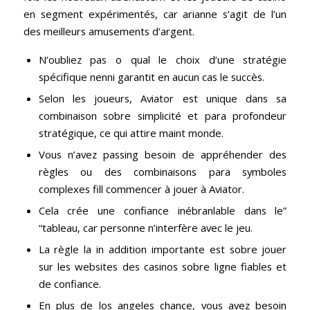
en segment expérimentés, car arianne s’agit de l’un
des meilleurs amusements d’argent.
N’oubliez pas o qual le choix d’une stratégie
spécifique nenni garantit en aucun cas le succès.
Selon les joueurs, Aviator est unique dans sa
combinaison sobre simplicité et para profondeur
stratégique, ce qui attire maint monde.
Vous n’avez passing besoin de appréhender des
règles ou des combinaisons para symboles
complexes fill commencer à jouer à Aviator.
Cela crée une confiance inébranlable dans le”
“tableau, car personne n’interfère avec le jeu.
La règle la in addition importante est sobre jouer
sur les websites des casinos sobre ligne fiables et
de confiance.
En plus de los angeles chance, vous avez besoin