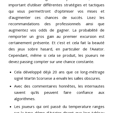
important d’utiliser différentes stratégies et tactiques
qui vous permettront d’optimiser vos mises et
d’augmenter ces chances de succès. Lisez les
recommandations des professionnels ainsi que
augmentez vos odds de gagner. La probabilité de
remporter un gros gain au premier excursion est
certainement présente. Et c’est et cela fait la beauté
des jeux sobre hasard, en particulier de l’Aviator.
Cependant, même si cela se produit, les joueurs ne
devez passing compter sur une chance constante.
Cela développé déjà 20 ans que ce long-métrage
signé Martin Scorsese a envahi les salles obscures.
Avec des commentaires honnêtes, les internautes
savent qu’ils peuvent faire confiance aux
algorithmes.
Les joueurs qui ont passé du temperature ranges
sur la type démo d’Aviator disent que leur tableau