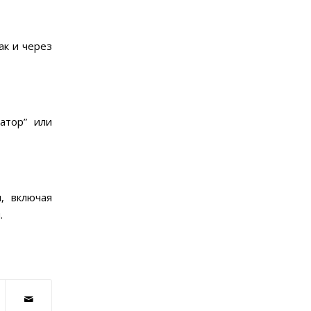
ак и через
атор” или
, включая
.