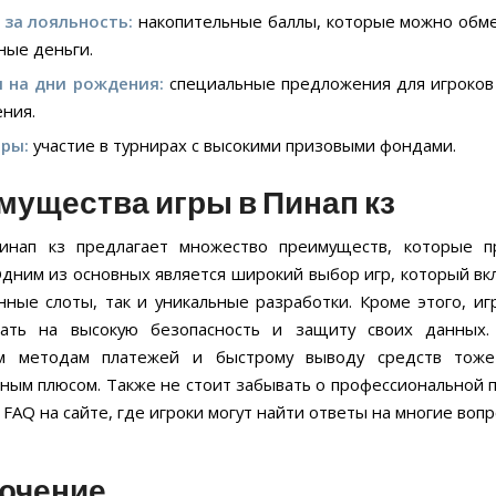
 за лояльность:
накопительные баллы, которые можно обме
ные деньги.
 на дни рождения:
специальные предложения для игроков 
ния.
ры:
участие в турнирах с высокими призовыми фондами.
мущества игры в Пинап кз
инап кз предлагает множество преимуществ, которые п
Одним из основных является широкий выбор игр, который вк
ные слоты, так и уникальные разработки. Кроме этого, иг
вать на высокую безопасность и защиту своих данных.
м методам платежей и быстрому выводу средств тоже
ным плюсом. Также не стоит забывать о профессиональной
 FAQ на сайте, где игроки могут найти ответы на многие вопр
ючение