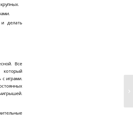
 крупных.
зами.
 и делать
сной. Все
, который
 с играми.
остоянных
Ca
выигрышей.
Tr
ительные