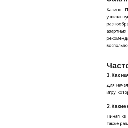
Казино П
уникальн
разнообра
азартных
рекоменд
воспользо
Част
1. Как н
Для начал
игру, кот
2. Какие
Пинап кз 
также раз