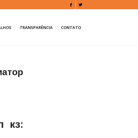
ALHOS
TRANSPARÊNCIA
CONTATO
иатор
 кз: