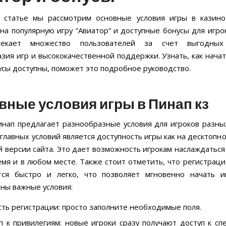
 статье мы рассмотрим основные условия игры в казино
на популярную игру “Авиатор” и доступные бонусы для игро
лекает множество пользователей за счет выгодных 
зия игр и высококачественной поддержки. Узнать, как начат
усы доступны, поможет это подробное руководство.
вные условия игры в Пинап кз
нап предлагает разнообразные условия для игроков разны
главных условий является доступность игры как на десктопной
 версии сайта. Это дает возможность игрокам наслаждаться
мя и в любом месте. Также стоит отметить, что регистраци
тся быстро и легко, что позволяет мгновенно начать и
ны важные условия:
сть регистрации: просто заполните необходимые поля.
п к привилегиям: новые игроки сразу получают доступ к с