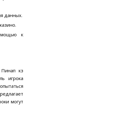
я данных.
казино.
помощью к
 Пинап кз
ль игрока
попытаться
предлагает
роки могут