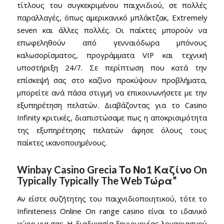
τίτλους του συγκεκριμένου παιχνιδιού, σε πολλές
παραλλαγές, όπως αμερικανικό μπλάκτζακ, Extremely
seven και άλλες πολλές. Οι παίκτες μπορούν να
επωφεληθούν από γενναιόδωρα μπόνους
καλωσορίσματος, προγράμματα VIP και τεχνική
υποστήριξη 24/7. Σε περίπτωση που κατά την
επίσκεψή σας στο καζίνο προκύψουν προβλήματα,
μπορείτε ανά πάσα στιγμή να επικοινωνήσετε με την
εξυπηρέτηση πελατών. Διαβάζοντας για το Casino
Infinity κριτικές, διαπιστώσαμε πως η αποκρισιμότητα
της εξυπηρέτησης πελατών άφησε όλους τους
παίκτες ικανοποιημένους.
Winbay Casino Grecia Το Νο1 Καζίνο On
Typically Typically The Web Τώρα”
Αν είστε συζήτητης του παιχνιδιοποιητικού, τότε το
Infiniteness Online On range casino είναι το ιδανικό
χώρο για σας. Η διαδικασία δημιουργίας λογαριασμού