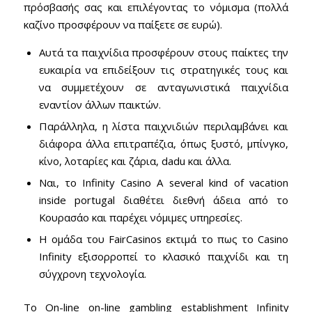
πρόσβασής σας και επιλέγοντας το νόμισμα (πολλά
καζίνο προσφέρουν να παίξετε σε ευρώ).
Αυτά τα παιχνίδια προσφέρουν στους παίκτες την
ευκαιρία να επιδείξουν τις στρατηγικές τους και
να συμμετέχουν σε ανταγωνιστικά παιχνίδια
εναντίον άλλων παικτών.
Παράλληλα, η λίστα παιχνιδιών περιλαμβάνει και
διάφορα άλλα επιτραπέζια, όπως ξυστό, μπίνγκο,
κίνο, λοταρίες και ζάρια, dadu και άλλα.
Ναι, το Infinity Casino A several kind of vacation
inside portugal διαθέτει διεθνή άδεια από το
Κουρασάο και παρέχει νόμιμες υπηρεσίες.
Η ομάδα του FairCasinos εκτιμά το πως το Casino
Infinity εξισορροπεί το κλασικό παιχνίδι και τη
σύγχρονη τεχνολογία.
To On-line on-line gambling establishment Infinity