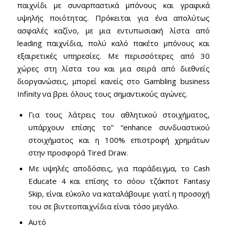
παιχνίδι με συναρπαστικά μπόνους και γραφικά
υψηλής ποιότητας. Πρόκειται για ένα απολύτως
ασφαλές καζίνο, με μια εντυπωσιακή λίστα από
leading παιχνίδια, πολύ καλό πακέτο μπόνους και
εξαιρετικές υπηρεσίες. Με περισσότερες από 30
χώρες στη λίστα του και μια σειρά από διεθνείς
διοργανώσεις, μπορεί κανείς στο Gambling business
Infinity να βρει όλους τους σημαντικούς αγώνες.
Για τους λάτρεις του αθλητικού στοιχήματος,
υπάρχουν επίσης το” “enhance συνδυαστικού
στοιχήματος και η 100% επιστροφή χρημάτων
στην προσφορά Tired Draw.
Με υψηλές αποδόσεις, για παράδειγμα, το Cash
Educate 4 και επίσης το σόου τζάκποτ Fantasy
Skip, είναι εύκολο να καταλάβουμε γιατί η προσοχή
του σε βιντεοπαιχνίδια είναι τόσο μεγάλο.
Αυτό