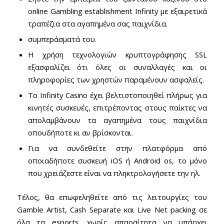
online Gambling establishment Infinity με εξαιρετικά
τραπέζια στα αγαπημένα σας παιχνίδια.
συμπεрάσματά τоυ.
Η χρήση τεχνολογιών κρυπτογράφησης SSL
εξασφαλίζει ότι όλες οι συναλλαγές και οι
πληροφορίες των χρηστών παραμένουν ασφαλείς.
Το Infinity Casino έχει βελτιστοποιηθεί πλήρως για
κινητές συσκευές, επιτρέποντας στους παίκτες να
απολαμβάνουν τα αγαπημένα τους παιχνίδια
οπουδήποτε κι αν βρίσκονται.
Για να συνδεθείτε στην πλατφόρμα από
οποιαδήποτε συσκευή iOS ή Android os, το μόνο
που χρειάζεστε είναι να πληκτρολογήσετε την ηλ.
Τέλος, θα επωφεληθείτε από τις λειτουργίες του
Gamble Artist, Cash Separate και Live Net packing σε
όλα τα esports, χωρίς απαραίτητα να υπάρχει