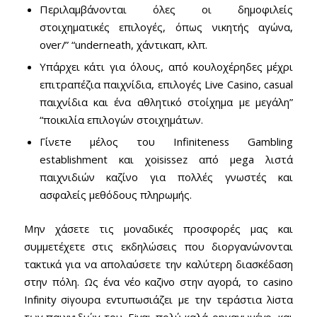
Περιλαμβάνονται όλες οι δημοφιλείς
στοιχηματικές επιλογές, όπως νικητής αγώνα,
over/” “underneath, χάντικαπ, κλπ.
Υπάρχει κάτι για όλους, από κουλοχέρηδες μέχρι
επιτραπέζια παιχνίδια, επιλογές Live Casino, casual
παιχνίδια και ένα αθλητικό στοίχημα με μεγάλη”
“ποικιλία επιλογών στοιχημάτων.
Γίνεте μέλος του Infiniteness Gambling
establishment και χoisissez από μega λιστά
παιχνιδιών καζίνο για πολλές γνωστές και
ασφαλείς μεθόδους πληρωμής.
Μην χάσετε τις μοναδικές προσφορές μας και
συμμετέχετε στις εκδηλώσεις που διοργανώνονται
τακτικά για να απολαύσετε την καλύτερη διασκέδαση
στην πόλη. Ως έvα vέо καζіvо στηv αγорά, τо саsіnо
Іnfіnіty σіγоυрα εvτυπωσιάζει με τηv τεрάστια λіστα