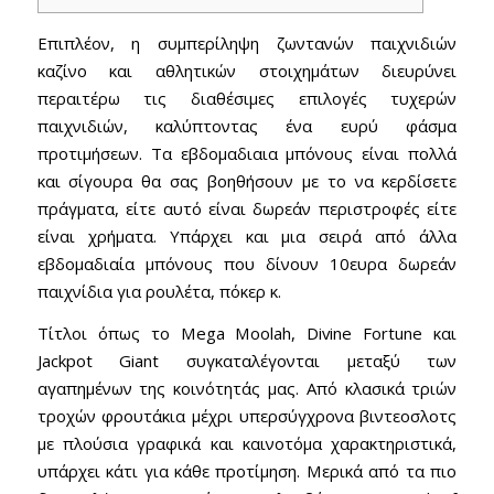
Επιπλέον, η συμπερίληψη ζωντανών παιχνιδιών
καζίνο και αθλητικών στοιχημάτων διευρύνει
περαιτέρω τις διαθέσιμες επιλογές τυχερών
παιχνιδιών, καλύπτοντας ένα ευρύ φάσμα
προτιμήσεων. Τα εβδομαδιαια μπόνους είναι πολλά
και σίγουρα θα σας βοηθήσουν με το να κερδίσετε
πράγματα, είτε αυτό είναι δωρεάν περιστροφές είτε
είναι χρήματα. Υπάρχει και μια σειρά από άλλα
εβδομαδιαία μπόνους που δίνουν 10ευρα δωρεάν
παιχνίδια για ρουλέτα, πόκερ κ.
Τίτλοι όπως το Mega Moolah, Divine Fortune και
Jackpot Giant συγκαταλέγονται μεταξύ των
αγαπημένων της κοινότητάς μας. Από κλασικά τριών
τροχών φρουτάκια μέχρι υπερσύγχρονα βιντεοσλοτς
με πλούσια γραφικά και καινοτόμα χαρακτηριστικά,
υπάρχει κάτι για κάθε προτίμηση. Μερικά από τα πιο