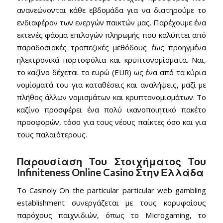
ανανεώνονται κάθε εβδομάδα για να διατηρούμε το
ενδιαφέρον των ενεργών παικτών μας. Παρέχουμε ένα
εκτενές φάσμα επιλογών πληρωμής που καλύπτει από
παραδοσιακές τραπεζικές μεθόδους έως προηγμένα
ηλεκτρονικά πορτοφόλια και κρυπτονομίσματα. Ναι,
το καζίνο δέχεται το ευρώ (EUR) ως ένα από τα κύρια
νομίσματά του για καταθέσεις και αναλήψεις, μαζί με
πλήθος άλλων νομισμάτων και κρυπτονομισμάτων. To
καζίνο προσφέρει ένα πολύ ικανοποιητικό πακέτο
προσφορών, τόσο για τους νέους παίκτες όσο και για
τους παλαιότερους.
Παρουσίαση Του Στοιχήματος Του
Infiniteness Online Casino Στην Ελλάδα
Το Casinoly On the particular particular web gambling
establishment συνεργάζεται με τους κορυφαίους
παρόχους παιχνιδιών, όπως το Microgaming, το