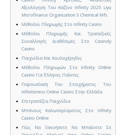
Αξιολόγηση Του Καζίνο Infinity 2025 Liyu
Microfinance Organization S Chemical Mfs
Μέθοδοι Πληρωμής Στο Infinity Casino
Μέθοδοι Πληρωμής Και Τραπεζικές
Συναλλαγές Διαθέσιμες Στο Casinoly
Casino
Παιχνίδια Και Κουλοχέρηδες
Μέθοδοι Πληρωμών Στο Infinity Online
Casino Για Έλληνες Παίκτες
Παρουσίαση Του Στοιχήματος Του
Infiniteness Online Casino Στην Ελλάδα
Επιτραπέζια Παιχνίδια
Μπόνους Καλωσορίσματος Στο Infinity
Casino Online
Πώς Να Ξεκινήσετε Να Μπαίνετε Σε
Παιχνίδια Κλπίνο” “στο Online Casino