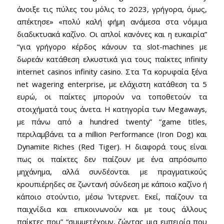
άνοιξε τις πύλες του μόλις το 2023, γρήγορα, όμως,
απέκτησε» «πολύ καλή φήμη ανάμεσα στα νόμιμα
διαδικτυακά καζίνο. Οι απλοί κανόνες και η ευκαιρία”
“για γρήγορο κέρδος κάνουν τα slot-machines με
δωρεάν κατάθεση ελκυστικά για τους παίκτες infinity
internet casinos infinity casino. Στα Τα κορυφαία ξένα
net wagering enterprise, με ελάχιστη κατάθεση τα 5
ευρώ, οι παίκτες μπορούν να τοποθετούν τα
στοιχήματά τους άνετα. Η κατηγορία των Megaways,
με πάνω από a hundred twenty” “game titles,
περιλαμβάνει τα a million Performance (Iron Dog) και
Dynamite Riches (Red Tiger). Η διαφορά τους είναι
πως οι παίκτες δεν παίζουν με ένα απρόσωπο
μηχάνημα, αλλά συνδέονται με πραγματικούς
κρουπιέρηδες σε ζωντανή σύνδεση με κάποιο καζίνο ή
κάποιο στούντιο, μέσω Ίντερνετ. Εκεί, παίζουν τα
παιχνίδια και επικοινωνούν και με τους άλλους
παίκτες που” “συμμετέχουν, ζώντας μια εμπειρία που