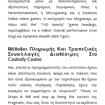
συνεργάζεται μόνο με αδειοδοτημένους και
αξιόπιστους παρόχους λογισμικού, όπως η
Netentertainment, η Microgaming και η Evolution
Online online games. Η κατηγορία των Megaways, με
πάνω από the” “100 twenty” “game headings,
περιλαμβάνει τα a million Overall performance (Iron
Dog) και Dynamite Wealth (Red Tiger).
Μέθοδοι Πληρωμής Και Τραπεζικές
Συναλλαγές Διαθέσιμες Στο
Casinoly Casino
Ναι, επειδή οι προγραμματιστές του ιστότοπου έχουν
κάνει απίστευτη δουλειά, ακόμη και οι παίκτες που
δεν είναι εξοικειωμένοι με την τεχνολογία θα έχουν
πολύ εύκολη πλοήγηση. Παράλληλα, έχετε την
ευκαιρία να συμμετέχετε σε τουρνουά”” ““όπως το
Drops & Will end way up being the success της
Pragmatic, που σας δίνει τη δυνατότητα να κερδίσετε