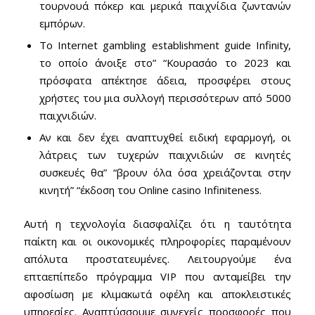
τουρνουά πόκερ και μερικά παιχνίδια ζωντανών
εμπόρων.
Το Internet gambling establishment guide Infinity,
το οποίο άνοιξε στο” “Κουρασάο το 2023 και
πρόσφατα απέκτησε άδεια, προσφέρει στους
χρήστες του μια συλλογή περισσότερων από 5000
παιχνιδιών.
Αν και δεν έχει αναπτυχθεί ειδική εφαρμογή, οι
λάτρεις των τυχερών παιχνιδιών σε κινητές
συσκευές θα” “βρουν όλα όσα χρειάζονται στην
κινητή” “έκδοση του Online casino Infiniteness.
Αυτή η τεχνολογία διασφαλίζει ότι η ταυτότητα
παίκτη και οι οικονομικές πληροφορίες παραμένουν
απόλυτα προστατευμένες. Λειτουργούμε ένα
επταεπίπεδο πρόγραμμα VIP που ανταμείβει την
αφοσίωση με κλιμακωτά οφέλη και αποκλειστικές
υπηρεσίες. Αναπτύσσουμε συνεχείς προσφορές που