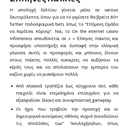
Η αποδοχή δελτίου γίνεται μέσα σε various
δευτερόλεπτα, όπου για να το γεμίσετε θα βρείτε 80+
further ποδοσφαιρικά bets όπως το “Επόμενη Ομάδα
να Κερδίσει Κόρνερ”. Ναι, το On the internet casino
Infiniteness απευθύνεται σε » « Έλληνες παίκτες και
προσφέρει υποστήριξη και διεπαφή στην ελληνική
γλώσσα. Αυτές οι προσφορές και μπόνους δίνουν
στους παίκτες πολλές ευκαιρίες να αυξήσουν τα
κέρδη τους και να απολαύσουν την εμπειρία του
καζίνο χωρίς να ρισκάρουν πολλά.
Από κλασικά τραπέζια έως σύγχρονα slot, κάθε
παιχνίδι είναι επιμελημένα επιλεγμένο για να
εξασφαλίσει δίκαιη και συναρπαστική gameplay.
Οι ήχοι που τραβούν την προσοχή και οι
δημιουργικά κινούμενες οθόνες συχνά συνοδεύουν
τις αποδόσεις των” “κουλοχέρηδων, όπως