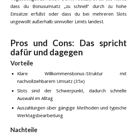
dass du Bonusumsatz „zu schnell“ durch zu hohe
Einsätze erfüllst oder dass du bei mehreren Slots
ungewollt außerhalb sinnvoller Limits landest.
Pros und Cons: Das spricht
dafür und dagegen
Vorteile
Klare Willkommensbonus-Struktur mit
nachvollziehbarem Umsatz (35x)
Slots sind der Schwerpunkt, dadurch schnelle
Auswahl im Alltag
Auszahlungen über gängige Methoden und typische
Werktagsbearbeitung
Nachteile