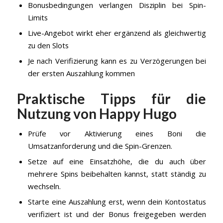
Bonusbedingungen verlangen Disziplin bei Spin-
Limits
Live-Angebot wirkt eher ergänzend als gleichwertig
zu den Slots
Je nach Verifizierung kann es zu Verzögerungen bei
der ersten Auszahlung kommen
Praktische Tipps für die
Nutzung von Happy Hugo
Prüfe vor Aktivierung eines Boni die
Umsatzanforderung und die Spin-Grenzen.
Setze auf eine Einsatzhöhe, die du auch über
mehrere Spins beibehalten kannst, statt ständig zu
wechseln.
Starte eine Auszahlung erst, wenn dein Kontostatus
verifiziert ist und der Bonus freigegeben werden