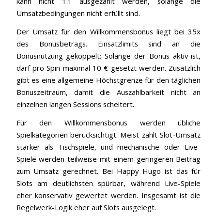
kann nicht 1:1 ausgezahlt werden, solange die
Umsatzbedingungen nicht erfüllt sind.
Der Umsatz für den Willkommensbonus liegt bei 35x
des Bonusbetrags. Einsatzlimits sind an die
Bonusnutzung gekoppelt: Solange der Bonus aktiv ist,
darf pro Spin maximal 10 € gesetzt werden. Zusätzlich
gibt es eine allgemeine Höchstgrenze für den täglichen
Bonuszeitraum, damit die Auszahlbarkeit nicht an
einzelnen langen Sessions scheitert.
Für den Willkommensbonus werden übliche
Spielkategorien berücksichtigt. Meist zählt Slot-Umsatz
stärker als Tischspiele, und mechanische oder Live-
Spiele werden teilweise mit einem geringeren Beitrag
zum Umsatz gerechnet. Bei Happy Hugo ist das für
Slots am deutlichsten spürbar, während Live-Spiele
eher konservativ gewertet werden. Insgesamt ist die
Regelwerk-Logik eher auf Slots ausgelegt.