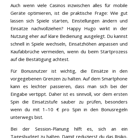
Auch wenn viele Casinos inzwischen alles für mobile
Geräte optimieren, ist die praktische Frage: Wie gut
lassen sich Spiele starten, Einstellungen ändern und
Einsätze nachvollziehen? Happy Hugo wirkt in der
Nutzung eher auf klare Bedienung ausgelegt. Du kannst
schnell in Spiele wechseln, Einsatzhöhen anpassen und
Kaufabbrüche vermeiden, wenn du beim Startprozess
auf die Bestätigung achtest.
Für Bonusnutzer ist wichtig, die Einsätze in den
vorgegebenen Grenzen zu halten. Auf dem Smartphone
kann es leichter passieren, dass man sich bei der
Eingabe vertippt. Daher ist es sinnvoll, vor dem ersten
Spin die Einsatzstufe sauber zu prüfen, besonders
wenn du mit 1–10 € pro Spin in den Bonusregeln
unterwegs bist.
Bei der Session-Planung hilft es, sich an ein
Tagesbudget zu halten. Damit reduzierst du das Risiko,