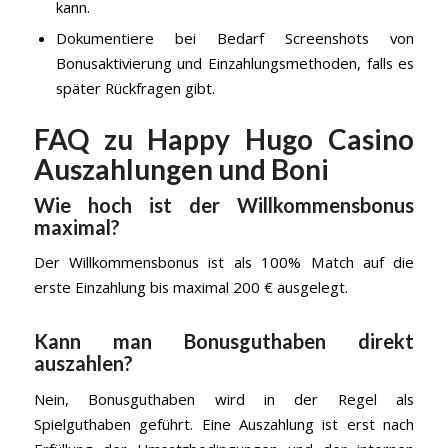
kann.
Dokumentiere bei Bedarf Screenshots von
Bonusaktivierung und Einzahlungsmethoden, falls es
später Rückfragen gibt.
FAQ zu Happy Hugo Casino
Auszahlungen und Boni
Wie hoch ist der Willkommensbonus
maximal?
Der Willkommensbonus ist als 100% Match auf die
erste Einzahlung bis maximal 200 € ausgelegt.
Kann man Bonusguthaben direkt
auszahlen?
Nein, Bonusguthaben wird in der Regel als
Spielguthaben geführt. Eine Auszahlung ist erst nach