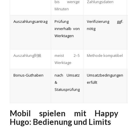
bis wenige
Zahlungsdaten
Minuten
Auszahlungsantrag
Prüfung
Verifizierung ggf.
innerhalb von
nötig
Werktagen
Auszahlung到账
meist 2–5
Methode kompatibel
Werktage
Bonus-Guthaben
nach Umsatz
Umsatzbedingungen
&
erfüllt
Statusprüfung
Mobil spielen mit Happy
Hugo: Bedienung und Limits