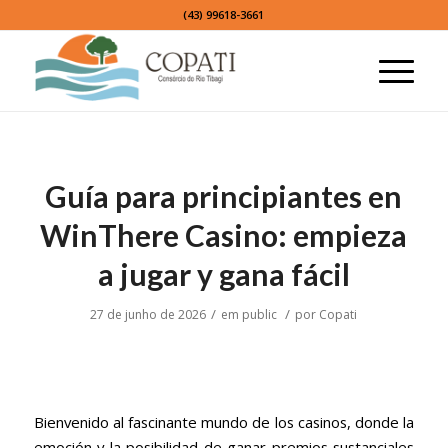
(43) 99618-3661
Guía para principiantes en
WinThere Casino: empieza
a jugar y gana fácil
/
/
27 de junho de 2026
em
public
por
Copati
Bienvenido al fascinante mundo de los casinos, donde la
emoción y la posibilidad de ganar premios sustanciales