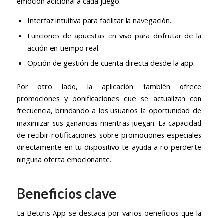
emoción adicional a cada juego.
Interfaz intuitiva para facilitar la navegación.
Funciones de apuestas en vivo para disfrutar de la
acción en tiempo real.
Opción de gestión de cuenta directa desde la app.
Por otro lado, la aplicación también ofrece
promociones y bonificaciones que se actualizan con
frecuencia, brindando a los usuarios la oportunidad de
maximizar sus ganancias mientras juegan. La capacidad
de recibir notificaciones sobre promociones especiales
directamente en tu dispositivo te ayuda a no perderte
ninguna oferta emocionante.
Beneficios clave
La Betcris App se destaca por varios beneficios que la