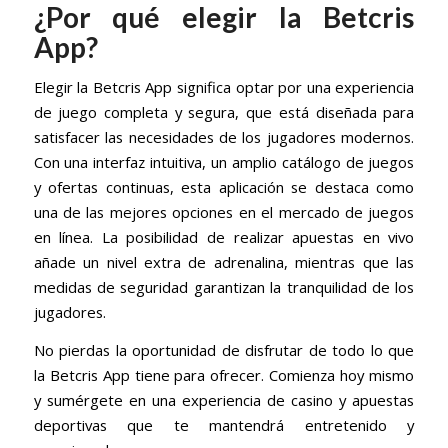
¿Por qué elegir la Betcris
App?
Elegir la Betcris App significa optar por una experiencia
de juego completa y segura, que está diseñada para
satisfacer las necesidades de los jugadores modernos.
Con una interfaz intuitiva, un amplio catálogo de juegos
y ofertas continuas, esta aplicación se destaca como
una de las mejores opciones en el mercado de juegos
en línea. La posibilidad de realizar apuestas en vivo
añade un nivel extra de adrenalina, mientras que las
medidas de seguridad garantizan la tranquilidad de los
jugadores.
No pierdas la oportunidad de disfrutar de todo lo que
la Betcris App tiene para ofrecer. Comienza hoy mismo
y sumérgete en una experiencia de casino y apuestas
deportivas que te mantendrá entretenido y