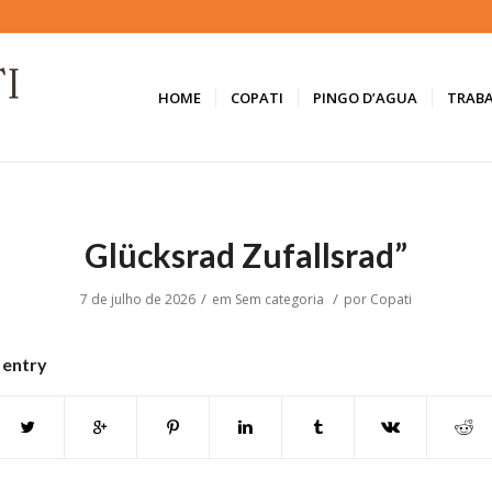
HOME
COPATI
PINGO D’AGUA
TRAB
Glücksrad Zufallsrad”
/
/
7 de julho de 2026
em
Sem categoria
por
Copati
 entry