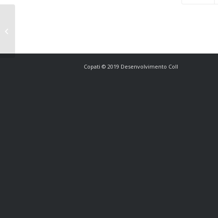
Navigating PayID Pokies Australia
without the usual clutter and
confusion
Copati © 2019 Desenvolvimento Coll