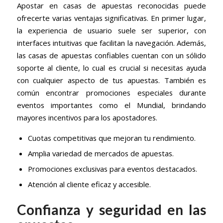
Apostar en casas de apuestas reconocidas puede
ofrecerte varias ventajas significativas. En primer lugar,
la experiencia de usuario suele ser superior, con
interfaces intuitivas que facilitan la navegación. Además,
las casas de apuestas confiables cuentan con un sólido
soporte al cliente, lo cual es crucial si necesitas ayuda
con cualquier aspecto de tus apuestas. También es
común encontrar promociones especiales durante
eventos importantes como el Mundial, brindando
mayores incentivos para los apostadores.
Cuotas competitivas que mejoran tu rendimiento.
Amplia variedad de mercados de apuestas.
Promociones exclusivas para eventos destacados.
Atención al cliente eficaz y accesible.
Confianza y seguridad en las