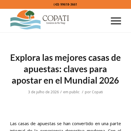
(43) 99618-3661
Explora las mejores casas de
apuestas: claves para
apostar en el Mundial 2026
/
/
3 de julho de 2026
em
public
por
Copati
Las casas de apuestas se han convertido en una parte
integral de la experiencia deportiva moderna. Con el