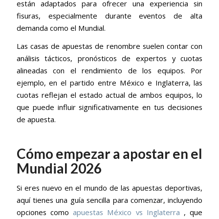
están adaptados para ofrecer una experiencia sin
fisuras, especialmente durante eventos de alta
demanda como el Mundial.
Las casas de apuestas de renombre suelen contar con
análisis tácticos, pronósticos de expertos y cuotas
alineadas con el rendimiento de los equipos. Por
ejemplo, en el partido entre México e Inglaterra, las
cuotas reflejan el estado actual de ambos equipos, lo
que puede influir significativamente en tus decisiones
de apuesta.
Cómo empezar a apostar en el
Mundial 2026
Si eres nuevo en el mundo de las apuestas deportivas,
aquí tienes una guía sencilla para comenzar, incluyendo
opciones como
apuestas México vs Inglaterra
, que