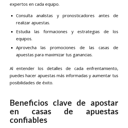
expertos en cada equipo.
Consulta analistas y pronosticadores antes de
realizar apuestas.
Estudia las formaciones y estrategias de los
equipos.
Aprovecha las promociones de las casas de
apuestas para maximizar tus ganancias.
Al entender los detalles de cada enfrentamiento,
puedes hacer apuestas más informadas y aumentar tus
posibilidades de éxito.
Beneficios clave de apostar
en casas de apuestas
confiables