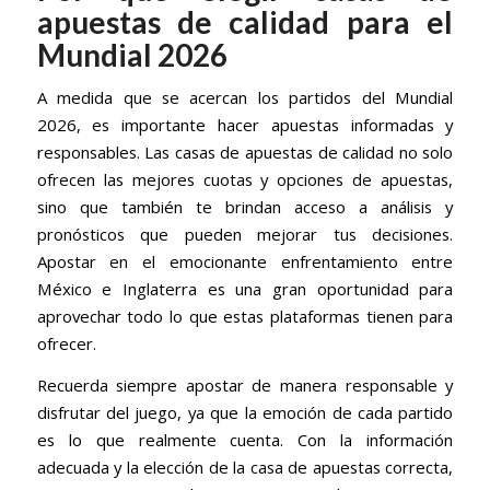
apuestas de calidad para el
Mundial 2026
A medida que se acercan los partidos del Mundial
2026, es importante hacer apuestas informadas y
responsables. Las casas de apuestas de calidad no solo
ofrecen las mejores cuotas y opciones de apuestas,
sino que también te brindan acceso a análisis y
pronósticos que pueden mejorar tus decisiones.
Apostar en el emocionante enfrentamiento entre
México e Inglaterra es una gran oportunidad para
aprovechar todo lo que estas plataformas tienen para
ofrecer.
Recuerda siempre apostar de manera responsable y
disfrutar del juego, ya que la emoción de cada partido
es lo que realmente cuenta. Con la información
adecuada y la elección de la casa de apuestas correcta,