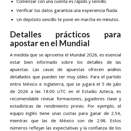
Comenzar con una cuenta es rápido y sencillo.
Verificar tus datos garantiza una experiencia fluida.
Un depósito sencillo te pone en marcha en minutos.
Detalles prácticos para
apostar en el Mundial
A medida que se aproxima el Mundial 2026, es esencial
estar bien informado sobre los detalles de las
apuestas. Las casas de apuestas ofrecen análisis
detallados que pueden ser muy útiles. Para el partido
entre México e Inglaterra, que se jugará el 5 de julio
de 2026 a las 18:00 UTC en el Estadio Azteca, es
recomendable revisar formaciones, jugadores clave y
estadísticas de rendimiento previo. Por ejemplo, el
equipo inglés tiene unas cuotas para ganar de 2.54,
mientras que las de México son de 2.98. Estos
números reflejan las expectativas y la confianza de los