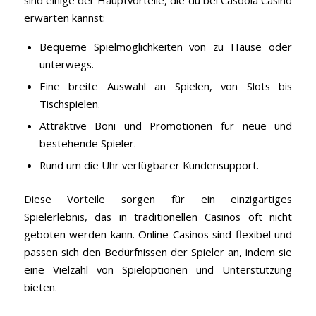
sind einige der Hauptvorteile, die du bei Casoola Casino
erwarten kannst:
Bequeme Spielmöglichkeiten von zu Hause oder
unterwegs.
Eine breite Auswahl an Spielen, von Slots bis
Tischspielen.
Attraktive Boni und Promotionen für neue und
bestehende Spieler.
Rund um die Uhr verfügbarer Kundensupport.
Diese Vorteile sorgen für ein einzigartiges
Spielerlebnis, das in traditionellen Casinos oft nicht
geboten werden kann. Online-Casinos sind flexibel und
passen sich den Bedürfnissen der Spieler an, indem sie
eine Vielzahl von Spieloptionen und Unterstützung
bieten.