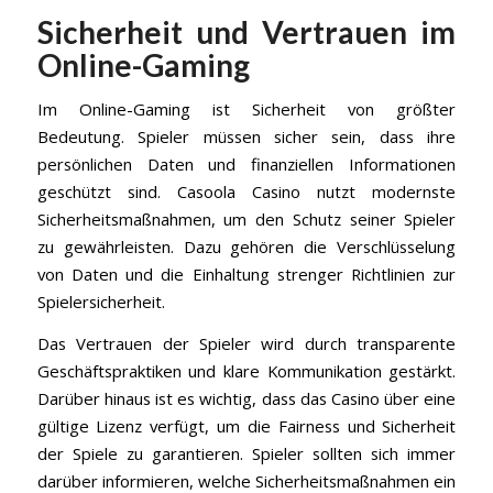
Sicherheit und Vertrauen im
Online-Gaming
Im Online-Gaming ist Sicherheit von größter
Bedeutung. Spieler müssen sicher sein, dass ihre
persönlichen Daten und finanziellen Informationen
geschützt sind. Casoola Casino nutzt modernste
Sicherheitsmaßnahmen, um den Schutz seiner Spieler
zu gewährleisten. Dazu gehören die Verschlüsselung
von Daten und die Einhaltung strenger Richtlinien zur
Spielersicherheit.
Das Vertrauen der Spieler wird durch transparente
Geschäftspraktiken und klare Kommunikation gestärkt.
Darüber hinaus ist es wichtig, dass das Casino über eine
gültige Lizenz verfügt, um die Fairness und Sicherheit
der Spiele zu garantieren. Spieler sollten sich immer
darüber informieren, welche Sicherheitsmaßnahmen ein