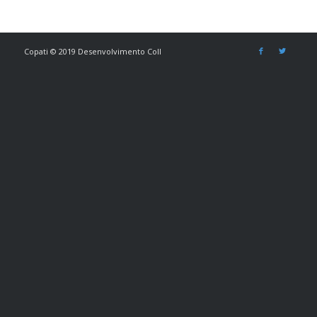
Copati © 2019 Desenvolvimento Coll