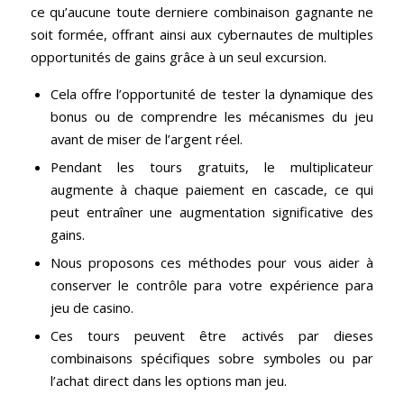
ce qu’aucune toute derniere combinaison gagnante ne
soit formée, offrant ainsi aux cybernautes de multiples
opportunités de gains grâce à un seul excursion.
Cela offre l’opportunité de tester la dynamique des
bonus ou de comprendre les mécanismes du jeu
avant de miser de l’argent réel.
Pendant les tours gratuits, le multiplicateur
augmente à chaque paiement en cascade, ce qui
peut entraîner une augmentation significative des
gains.
Nous proposons ces méthodes pour vous aider à
conserver le contrôle para votre expérience para
jeu de casino.
Ces tours peuvent être activés par dieses
combinaisons spécifiques sobre symboles ou par
l’achat direct dans les options man jeu.