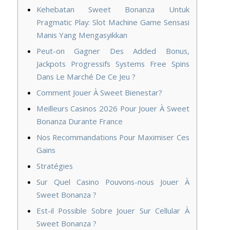
Kehebatan Sweet Bonanza Untuk
Pragmatic Play: Slot Machine Game Sensasi
Manis Yang Mengasyikkan
Peut-on Gagner Des Added Bonus,
Jackpots Progressifs Systems Free Spins
Dans Le Marché De Ce Jeu ?
Comment Jouer À Sweet Bienestar?
Meilleurs Casinos 2026 Pour Jouer À Sweet
Bonanza Durante France
Nos Recommandations Pour Maximiser Ces
Gains
Stratégies
Sur Quel Casino Pouvons-nous Jouer À
Sweet Bonanza ?
Est-il Possible Sobre Jouer Sur Cellular À
Sweet Bonanza ?