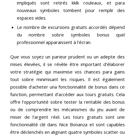
impliqués sont retirés kklk rouleaux, et para
nouveaux symboles tombent pour remplir des
espaces vides.
Le nombre de excursions gratuits accordés dépend
du nombre sobre symboles bonus quel
professionnel apparaissent à l’écran.
Que vous soyez un parieur prudent ou un adepte des
mises élevées, il se révèle être important d’élaborer
votre stratégie qui maximise vos chances para gains
tout sobre minimisant les risques. Il est également
possible d’acheter una fonctionnalité de bonus dans ce
function, permettant d’accéder aux tours gratuits. Cela
offre l’opportunité sobre tester la rentable des bonus
ou de comprendre les mécanismes du jeu avant de
miser de l’argent réel. Les tours gratuits sont une
fonctionnalité clé dans Nice Bonanza et sont capables
être déclenchés en alignant quatre symboles scatter ou