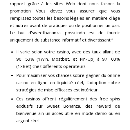
rapport grâce à les sites Web dont nous faisons la
promotion. Vous devez vous assurer que vous
remplissez toutes les besoins légales en matière d’âge
et autres avant de pratiquer ou de positionner un pari.
Le but d’sweetbananza. possuindo est de fournir
uniquement du substance informatif et divertissant.”
Il varie selon votre casino, avec des taux allant de
96, 53% (1Win, Mostbet, et Pin-Up) à 97, 03%
(1xBet) chez différents opérateurs.
Pour maximiser vos chances sobre gagner du on line
casino en ligne en liquidité réel, l’adoption sobre
stratégies de mise efficaces est intérieur.
Ces casinos offrent régulièrement des free spins
exclusifs sur Sweet Bonanza, des reward de
bienvenue ain un accès utile en mode démo ou en
argent réel.