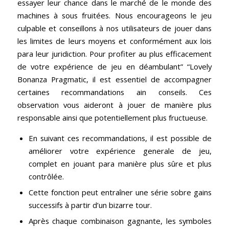
essayer leur chance dans le marché de le monde des
machines à sous fruitées. Nous encourageons le jeu
culpable et conseillons à nos utilisateurs de jouer dans
les limites de leurs moyens et conformément aux lois
para leur juridiction. Pour profiter au plus efficacement
de votre expérience de jeu en déambulant” “Lovely
Bonanza Pragmatic, il est essentiel de accompagner
certaines recommandations ain conseils. Ces
observation vous aideront à jouer de manière plus
responsable ainsi que potentiellement plus fructueuse.
En suivant ces recommandations, il est possible de
améliorer votre expérience generale de jeu,
complet en jouant para manière plus sûre et plus
contrôlée.
Cette fonction peut entraîner une série sobre gains
successifs à partir d’un bizarre tour.
Après chaque combinaison gagnante, les symboles