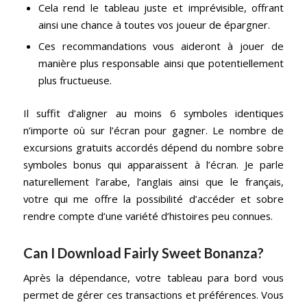
Cela rend le tableau juste et imprévisible, offrant
ainsi une chance à toutes vos joueur de épargner.
Ces recommandations vous aideront à jouer de
manière plus responsable ainsi que potentiellement
plus fructueuse.
Il suffit d’aligner au moins 6 symboles identiques
n’importe où sur l’écran pour gagner. Le nombre de
excursions gratuits accordés dépend du nombre sobre
symboles bonus qui apparaissent à l’écran. Je parle
naturellement l’arabe, l’anglais ainsi que le français,
votre qui me offre la possibilité d’accéder et sobre
rendre compte d’une variété d’histoires peu connues.
Can I Download Fairly Sweet Bonanza?
Après la dépendance, votre tableau para bord vous
permet de gérer ces transactions et préférences. Vous