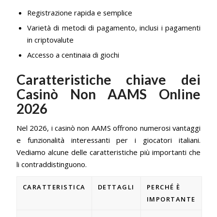
Registrazione rapida e semplice
Varietà di metodi di pagamento, inclusi i pagamenti
in criptovalute
Accesso a centinaia di giochi
Caratteristiche chiave dei
Casinò Non AAMS Online
2026
Nel 2026, i casinò non AAMS offrono numerosi vantaggi
e funzionalità interessanti per i giocatori italiani.
Vediamo alcune delle caratteristiche più importanti che
li contraddistinguono.
CARATTERISTICA
DETTAGLI
PERCHÉ È
IMPORTANTE