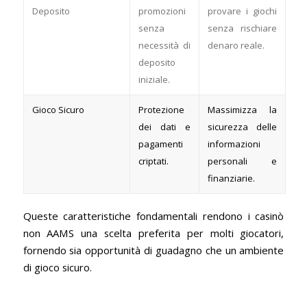
Deposito
promozioni
provare i giochi
senza
senza rischiare
necessità di
denaro reale.
deposito
iniziale.
Gioco Sicuro
Protezione
Massimizza la
dei dati e
sicurezza delle
pagamenti
informazioni
criptati.
personali e
finanziarie.
Queste caratteristiche fondamentali rendono i casinò
non AAMS una scelta preferita per molti giocatori,
fornendo sia opportunità di guadagno che un ambiente
di gioco sicuro.