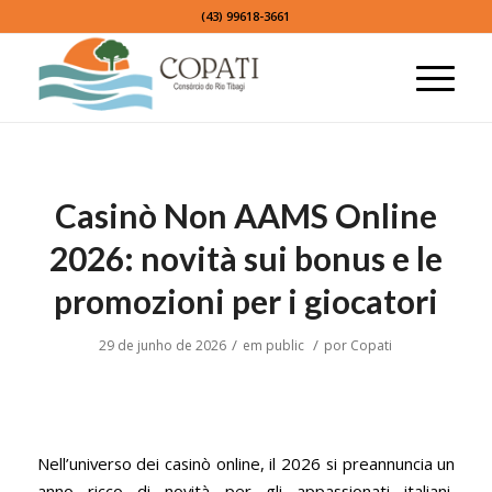
(43) 99618-3661
Casinò Non AAMS Online
2026: novità sui bonus e le
promozioni per i giocatori
/
/
29 de junho de 2026
em
public
por
Copati
Nell’universo dei casinò online, il 2026 si preannuncia un
anno ricco di novità per gli appassionati italiani,