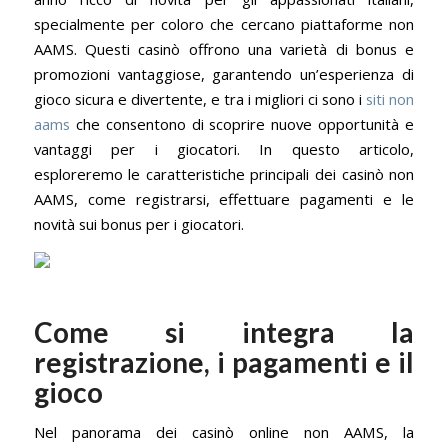
specialmente per coloro che cercano piattaforme non
AAMS. Questi casinò offrono una varietà di bonus e
promozioni vantaggiose, garantendo un’esperienza di
gioco sicura e divertente, e tra i migliori ci sono i
siti non
aams
che consentono di scoprire nuove opportunità e
vantaggi per i giocatori. In questo articolo,
esploreremo le caratteristiche principali dei casinò non
AAMS, come registrarsi, effettuare pagamenti e le
novità sui bonus per i giocatori.
Come si integra la
registrazione, i pagamenti e il
gioco
Nel panorama dei casinò online non AAMS, la