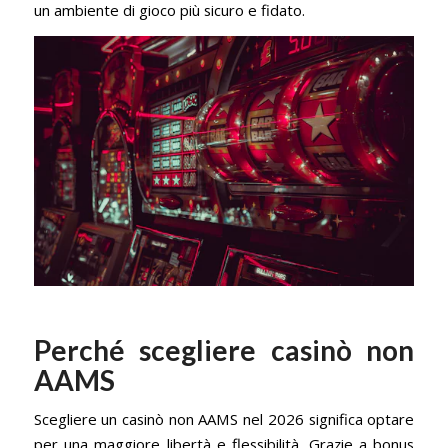
un ambiente di gioco più sicuro e fidato.
Perché scegliere casinò non
AAMS
Scegliere un casinò non AAMS nel 2026 significa optare
per una maggiore libertà e flessibilità. Grazie a bonus