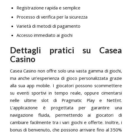
Registrazione rapida e semplice
Processo di verifica per la sicurezza
Varietà di metodi di pagamento
Accesso immediato ai giochi
Dettagli pratici su Casea
Casino
Casea Casino non offre solo una vasta gamma di giochi,
ma anche un’esperienza di gioco personalizzata grazie
alla sua app mobile. I giocatori possono scommettere
su eventi sportivi in tempo reale, oppure cimentarsi
nelle ultime slot di Pragmatic Play e NetEnt.
L’applicazione è progettata per garantire una
navigazione fluida, permettendo ai giocatori di
cambiare facilmente tra i vari giochi e offerte. Inoltre, i
bonus di benvenuto, che possono arrivare fino al 350%