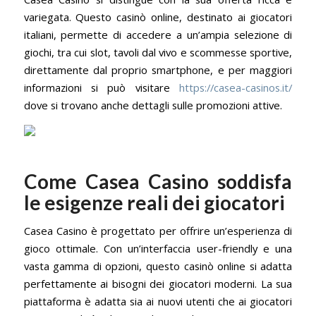
variegata. Questo casinò online, destinato ai giocatori
italiani, permette di accedere a un’ampia selezione di
giochi, tra cui slot, tavoli dal vivo e scommesse sportive,
direttamente dal proprio smartphone, e per maggiori
informazioni si può visitare
https://casea-casinos.it/
dove si trovano anche dettagli sulle promozioni attive.
Come Casea Casino soddisfa
le esigenze reali dei giocatori
Casea Casino è progettato per offrire un’esperienza di
gioco ottimale. Con un’interfaccia user-friendly e una
vasta gamma di opzioni, questo casinò online si adatta
perfettamente ai bisogni dei giocatori moderni. La sua
piattaforma è adatta sia ai nuovi utenti che ai giocatori