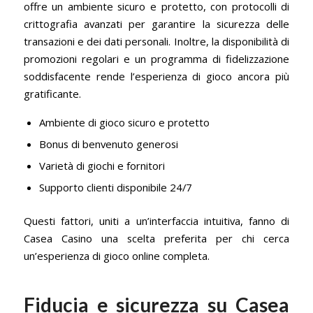
offre un ambiente sicuro e protetto, con protocolli di
crittografia avanzati per garantire la sicurezza delle
transazioni e dei dati personali. Inoltre, la disponibilità di
promozioni regolari e un programma di fidelizzazione
soddisfacente rende l’esperienza di gioco ancora più
gratificante.
Ambiente di gioco sicuro e protetto
Bonus di benvenuto generosi
Varietà di giochi e fornitori
Supporto clienti disponibile 24/7
Questi fattori, uniti a un’interfaccia intuitiva, fanno di
Casea Casino una scelta preferita per chi cerca
un’esperienza di gioco online completa.
Fiducia e sicurezza su Casea