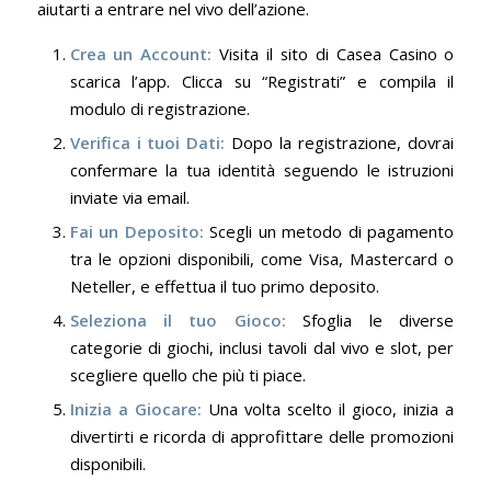
aiutarti a entrare nel vivo dell’azione.
Crea un Account:
Visita il sito di Casea Casino o
scarica l’app. Clicca su “Registrati” e compila il
modulo di registrazione.
Verifica i tuoi Dati:
Dopo la registrazione, dovrai
confermare la tua identità seguendo le istruzioni
inviate via email.
Fai un Deposito:
Scegli un metodo di pagamento
tra le opzioni disponibili, come Visa, Mastercard o
Neteller, e effettua il tuo primo deposito.
Seleziona il tuo Gioco:
Sfoglia le diverse
categorie di giochi, inclusi tavoli dal vivo e slot, per
scegliere quello che più ti piace.
Inizia a Giocare:
Una volta scelto il gioco, inizia a
divertirti e ricorda di approfittare delle promozioni
disponibili.