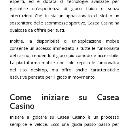
esperti, ed è dotata di tecnologie avanzate per
garantire un’esperienza di gioco fluida e senza
interruzioni. Che tu sia un appassionato di slot o un
sostenitore delle scommesse sportive, Casea Casino ha
qualcosa da offrire per tutti.
Inoltre, la disponibilità di un’applicazione mobile
consente un accesso immediato a tutte le funzionalità
del casinò, rendendo il gioco più comodo e accessibile.
La piattaforma mobile non solo replica le funzionalità
del sito desktop, ma offre anche caratteristiche
esclusive pensate per il gioco in movimento.
Come iniziare su Casea
Casino
Iniziare a giocare su Casea Casino è un processo
semplice e veloce. Ecco una guida passo passo per